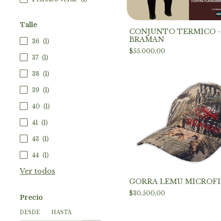
Talle
CONJUNTO TERMICO -
BRAMAN
36
(1)
$55.000,00
37
(1)
38
(1)
39
(1)
40
(1)
41
(1)
43
(1)
44
(1)
Ver todos
GORRA LEMÚ MICROF
$30.500,00
Precio
DESDE
HASTA