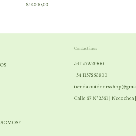
$53.000,00
Contactános
541157253900
OS
+54 1157253900
tienda.outdoorsshop@gma
Calle 67 N°2561 | Necochea 
 SOMOS?