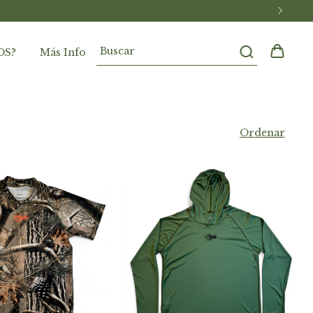
OS?
Más Info
Ordenar