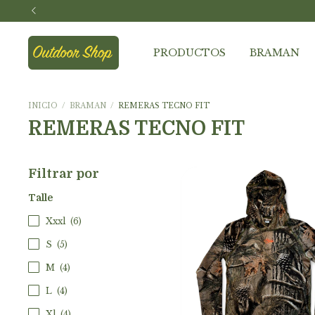
PRODUCTOS
BRAMAN
INICIO
/
BRAMAN
/
REMERAS TECNO FIT
REMERAS TECNO FIT
Filtrar por
Talle
Xxxl
(6)
S
(5)
M
(4)
L
(4)
Xl
(4)