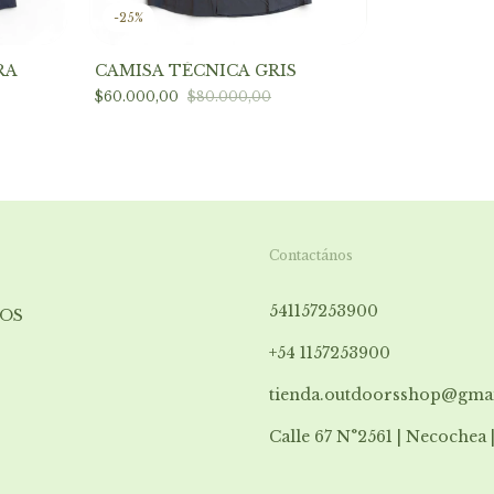
-
25
%
RA
CAMISA TÉCNICA GRIS
$60.000,00
$80.000,00
Contactános
541157253900
OS
+54 1157253900
tienda.outdoorsshop@gma
Calle 67 N°2561 | Necochea 