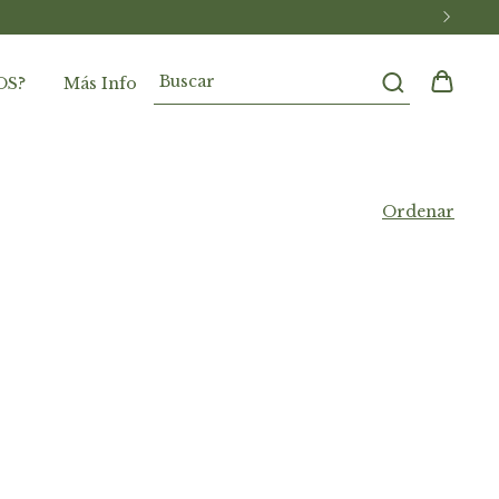
OS?
Más Info
Ordenar