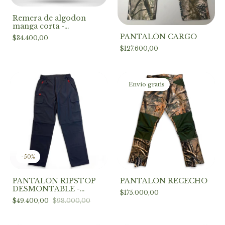
Remera de algodon
manga corta -
MALVINAS
PANTALÓN CARGO
$34.400,00
ARGENTINAS
$127.600,00
Envío gratis
-
50
%
PANTALÓN RIPSTOP
PANTALÓN RECECHO
DESMONTABLE -
$175.000,00
NEGRO
$49.400,00
$98.000,00