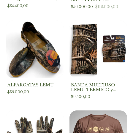
BRAMAN
TERMICO COLOR
$34.400,00
$56.000,00
$112.000,00
NEGRO
ALPARGATAS LEMÚ
BANDA MULTIUSO
LEMÚ TÉRMICO y
$35.000,00
protección UV
$9.500,00